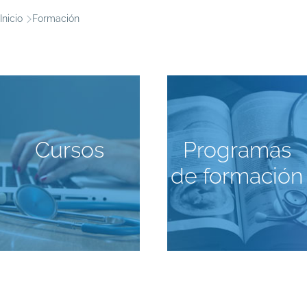
Ruta
Inicio
Formación
de
navegación
Cursos
Programas
de formación