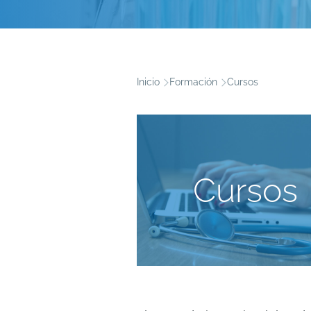
Inicio
Formación
Cursos
Ruta
de
navegación
Cursos