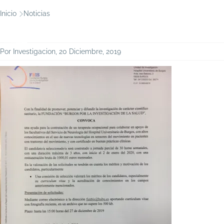
Ruta
Inicio
Noticias
de
navegación
Por
Investigacion
, 20 Diciembre, 2019