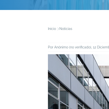
Inicio
Noticias
Ruta
de
Por
Anónimo (no verificado)
, 12 Diciem
navegación