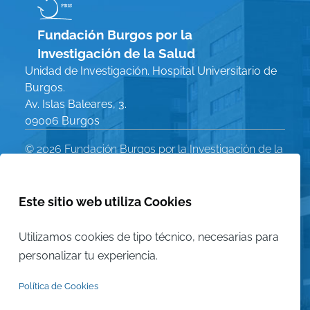
Fundación Burgos por la
Investigación de la Salud
Unidad de Investigación. Hospital Universitario de
Burgos.
Av. Islas Baleares, 3.
09006 Burgos
© 2026 Fundación Burgos por la Investigación de la
Salud. Todos los derechos reservados
Política de Privacidad
Este sitio web utiliza Cookies
Menú
Aviso Legal
Política de Cookies
Utilizamos cookies de tipo técnico, necesarias para
Legal
personalizar tu experiencia.
Mapa del sitio
Política de Cookies