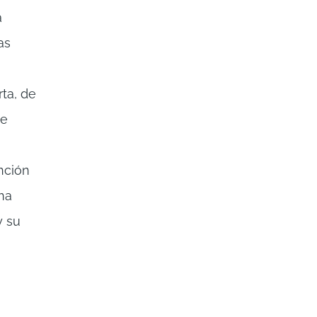
a
as
rta, de
se
ención
na
y su