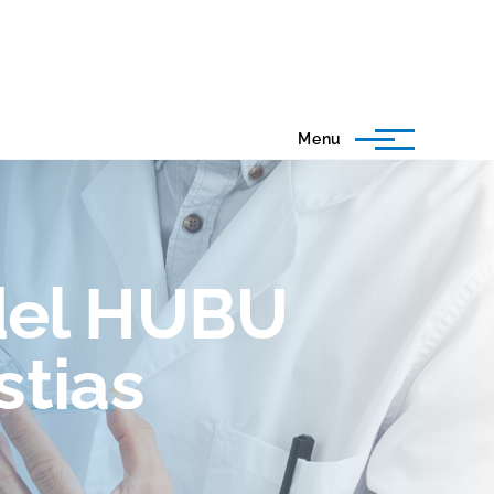
Menu
 del HUBU
stias