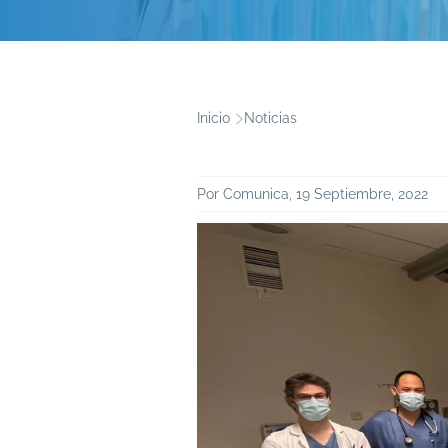
Inicio
Noticias
Ruta
de
Por
Comunica
, 19 Septiembre, 2022
navegación