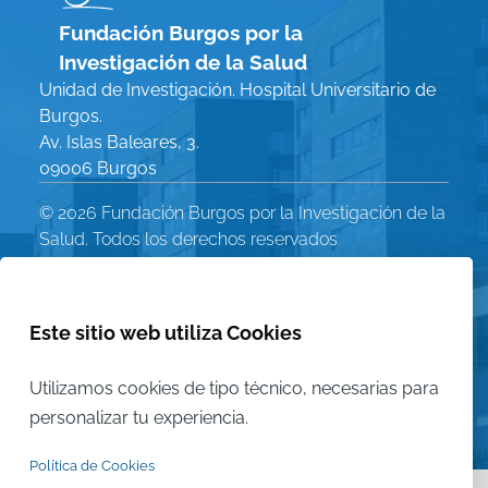
Fundación Burgos por la
Investigación de la Salud
Unidad de Investigación. Hospital Universitario de
Burgos.
Av. Islas Baleares, 3.
09006 Burgos
© 2026 Fundación Burgos por la Investigación de la
Salud. Todos los derechos reservados
Política de Privacidad
Menú
Aviso Legal
Este sitio web utiliza Cookies
Política de Cookies
Legal
Utilizamos cookies de tipo técnico, necesarias para
Mapa del sitio
personalizar tu experiencia.
Política de Cookies