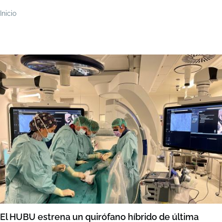
Ruta
Inicio
de
navegación
El HUBU estrena un quirófano híbrido de última