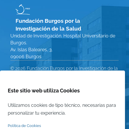
Fundación Burgos por la
Investigación de la Salud
Unidad de Investigación. Hospital Universitario de
Burgos.
Av. Islas Baleares, 3.
09006 Burgos
© 2026 Fundación Burgos por la Investigación de la
Salud. Todos los derechos reservados
Política de Privacidad
Este sitio web utiliza Cookies
Menú
Aviso Legal
Política de Cookies
Utilizamos cookies de tipo técnico, necesarias para
Legal
personalizar tu experiencia.
Mapa del sitio
Política de Cookies