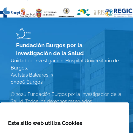
Fundación Burgos por la
Investigación de la Salud
Unidad de Investigación. Hospital Universitario de
Burgos.
Av. Islas Baleares, 3.
09006 Burgos
© 2026 Fundación Burgos por la Investigación de la
Salud. Todos los derechos reservados
Política de Privacidad
Menú
Aviso Legal
Este sitio web utiliza Cookies
Política de Cookies