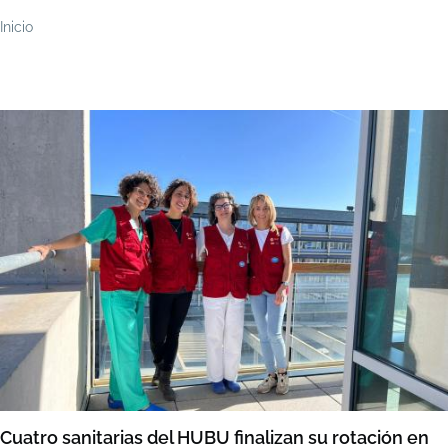
Ruta
Inicio
de
navegación
Cuatro sanitarias del HUBU finalizan su rotación en