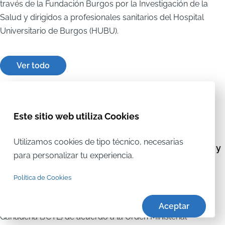
través de la Fundación Burgos por la Investigación de la
Salud y dirigidos a profesionales sanitarios del Hospital
Universitario de Burgos (HUBU).
Ver todo
Este sitio web utiliza Cookies
CURSO TEÓRICO-PRÁCTICO PARA LA OBTENCIÓN
Utilizamos cookies de tipo técnico, necesarias
DE LAS CAPACITACIONES DE LAS FUNCIONES a, b y
para personalizar tu experiencia.
c EN EXPERIMENTACIÓN ANIMAL (Roedores,
lagomorfos y porcino)
Política de Cookies
Curso reconocido por la Consejería de Agricultura y
Aceptar
Ganadería (JCYL) de acuerdo a la Orden Ministerial