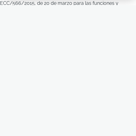
ECC/566/2015, de 20 de marzo para las funciones y
especies indicadas.
5 Mayo
-
2 Junio
2025
Más información
CURSO TEÓRICO-PRÁCTICO PARA LA OBTENCIÓN
DE LAS CAPACITACIONES DE LAS FUNCIONES a, b y
c EN EXPERIMENTACIÓN ANIMAL (Roedores,
lagomorfos y porcino)