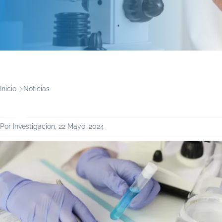
Ruta
Inicio
Noticias
de
navegación
Por
Investigacion
, 22 Mayo, 2024