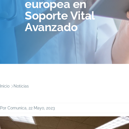
europea en
Soporte Vital
Avanzado
Ruta
Inicio
Noticias
de
navegación
Por
Comunica
, 22 Mayo, 2023