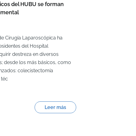
gicos del HUBU se forman
imental
 de Cirugía Laparoscópìca ha
esidentes del Hospital
quirir destreza en diversos
s; desde los más básicos, como
nzados: colecistectomía
 téc
Leer más