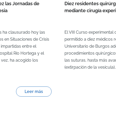
z las Jornadas de
Diez residentes quirúr
esia
mediante cirugía exper
os ha clausurado hoy las
El VIII Curso experimental
s en Situaciones de Crisis
permitido a diez médicos r
impartidas entre el
Universitario de Burgos ad
Hospital Río Hortega y el
procedimientos quirúrgico
 vez, ha acogido los
las suturas, hasta más ava
(extirpación de la vesícula),
Leer más