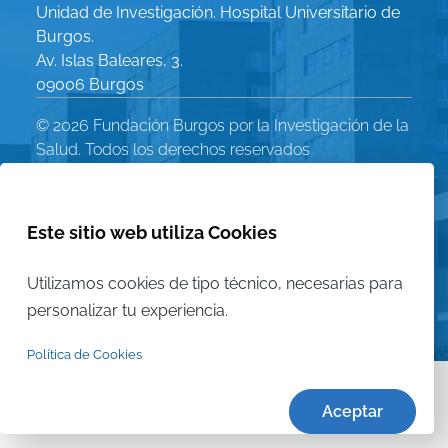
Unidad de Investigación. Hospital Universitario de
Burgos.
Av. Islas Baleares, 3.
09006 Burgos
© 2026 Fundación Burgos por la Investigación de la
Salud. Todos los derechos reservados
Política de Privacidad
Menú
Aviso Legal
Este sitio web utiliza Cookies
Política de Cookies
Legal
Utilizamos cookies de tipo técnico, necesarias para
Mapa del sitio
personalizar tu experiencia.
Política de Cookies
Aceptar