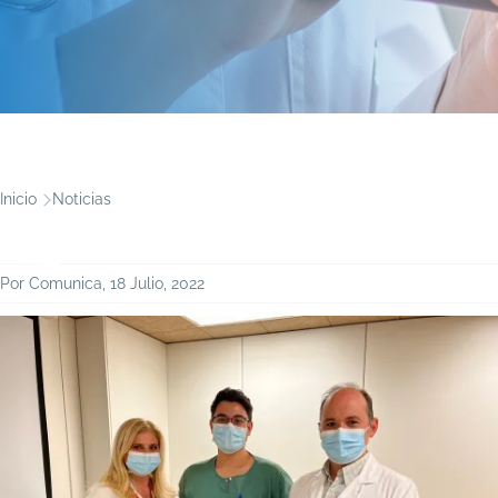
Ruta
Inicio
Noticias
de
navegación
Por
Comunica
, 18 Julio, 2022