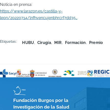
Noticia en prensa:
https://www.larazon.es/castilla-y-
leon/20220714/lnfhvencujenbhrcrf7dd35…
Etiquetas
HUBU
Cirugía
MIR
Formación
Premio
Fundación Burgos por la
Investigación de la Salud