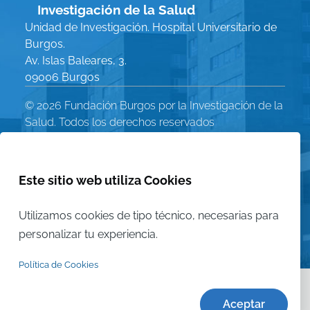
Investigación de la Salud
Unidad de Investigación. Hospital Universitario de
Burgos.
Av. Islas Baleares, 3.
09006 Burgos
© 2026 Fundación Burgos por la Investigación de la
Salud. Todos los derechos reservados
Política de Privacidad
Menú
Aviso Legal
Este sitio web utiliza Cookies
Política de Cookies
Legal
Utilizamos cookies de tipo técnico, necesarias para
Mapa del sitio
personalizar tu experiencia.
Política de Cookies
Aceptar