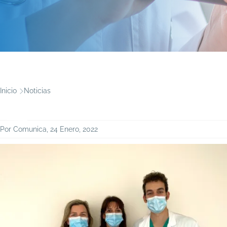
Ruta
Inicio
Noticias
de
navegación
Por
Comunica
, 24 Enero, 2022