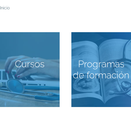
Ruta
Inicio
de
navegación
Cursos
Programas
de formación