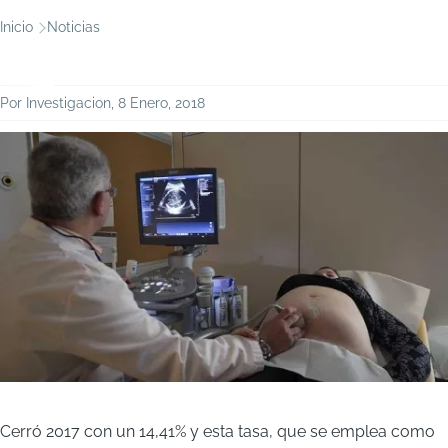
Ruta
Inicio
Noticias
de
navegación
Por
Investigacion
, 8 Enero, 2018
Cerró 2017 con un 14,41% y esta tasa, que se emplea como