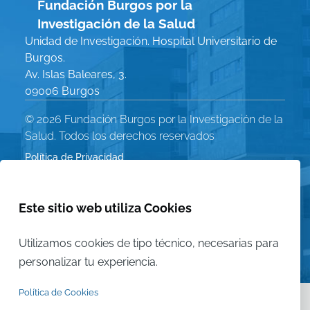
Fundación Burgos por la
Investigación de la Salud
Unidad de Investigación. Hospital Universitario de
Burgos.
Av. Islas Baleares, 3.
09006 Burgos
© 2026 Fundación Burgos por la Investigación de la
Salud. Todos los derechos reservados
Política de Privacidad
Menú
Aviso Legal
Política de Cookies
Este sitio web utiliza Cookies
Legal
Mapa del sitio
Utilizamos cookies de tipo técnico, necesarias para
personalizar tu experiencia.
Política de Cookies